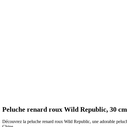
Peluche renard roux Wild Republic, 30 cm
Découvrez la peluche renard roux Wild Republic, une adorable peluche
Chine.