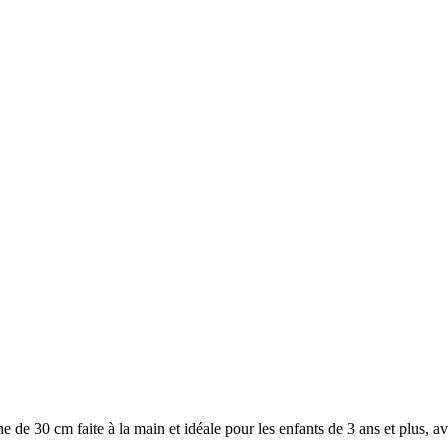
 de 30 cm faite à la main et idéale pour les enfants de 3 ans et plus, 