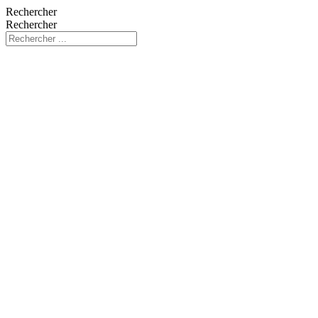
Aller
Rechercher
au
Rechercher
contenu