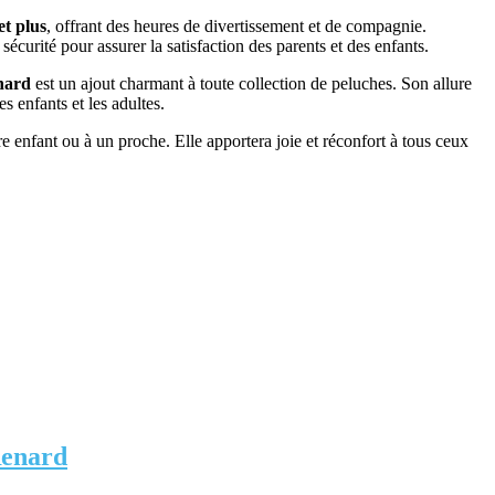
et plus
, offrant des heures de divertissement et de compagnie.
écurité pour assurer la satisfaction des parents et des enfants.
nard
est un ajout charmant à toute collection de peluches. Son allure
s enfants et les adultes.
e enfant ou à un proche. Elle apportera joie et réconfort à tous ceux
Renard