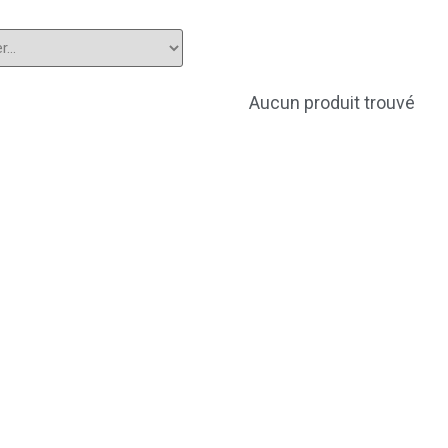
Aucun produit trouvé