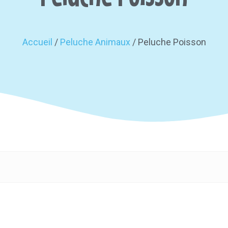
Accueil
/
Peluche Animaux
/ Peluche Poisson