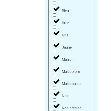
Bleu
Brun
Gris
Jaune
Marron
Multicolore
Multicouleur
Noir
Non précisé