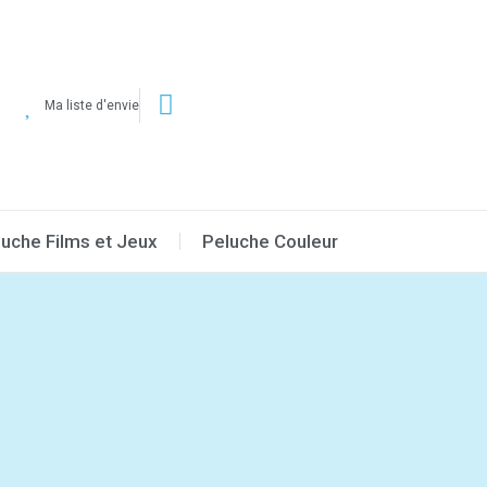
Ma liste d'envie
luche Films et Jeux
Peluche Couleur