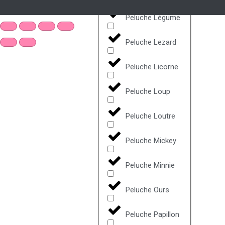
Peluche Légume
Peluche Lezard
Peluche Licorne
Peluche Loup
Peluche Loutre
Peluche Mickey
Peluche Minnie
Peluche Ours
Peluche Papillon