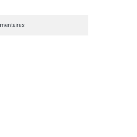
émentaires