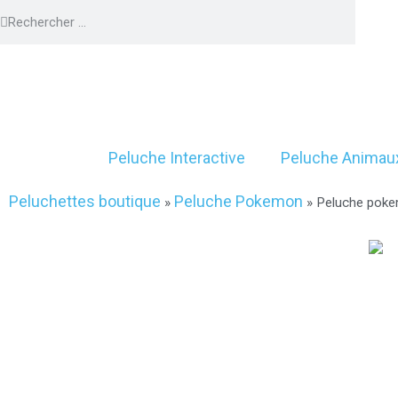
Peluche Interactive
Peluche Animau
Peluchettes boutique
Peluche Pokemon
»
»
Peluche pok