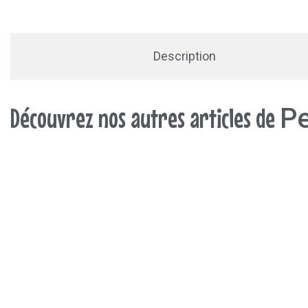
Description
Découvrez nos autres articles de
P