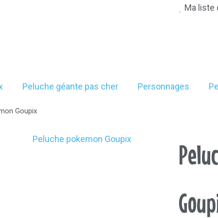
Ma liste
x
Peluche géante pas cher
Personnages
Pe
emon Goupix
Pelu
Goup