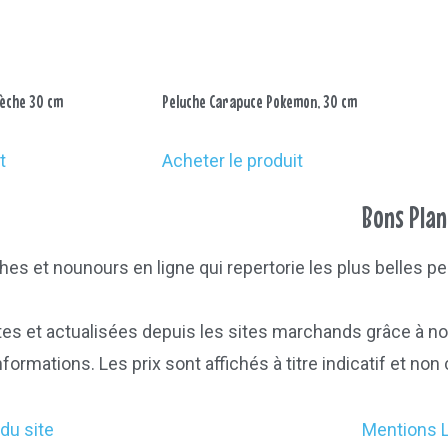
èche 30 cm
Peluche Carapuce Pokemon, 30 cm
t
Acheter le produit
Bons Plan
 et nounours en ligne qui repertorie les plus belles pel
tes et actualisées depuis les sites marchands grâce à n
nformations. Les prix sont affichés à titre indicatif et non
 du site
Mentions 