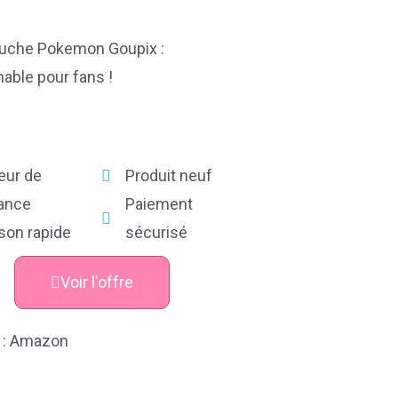
uche Pokemon Goupix :
able pour fans !
eur de
Produit neuf
iance
Paiement
ison rapide
sécurisé
Voir l'offre
 : Amazon