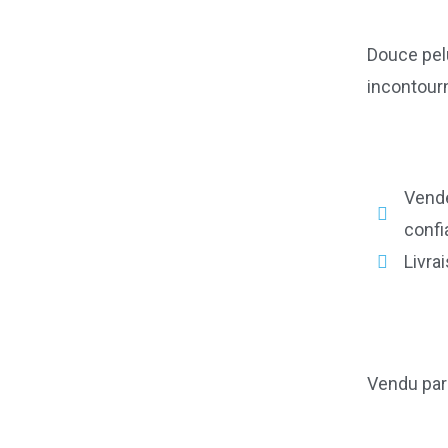
Douce pel
incontourn
Vend
conf
Livra
Vendu par