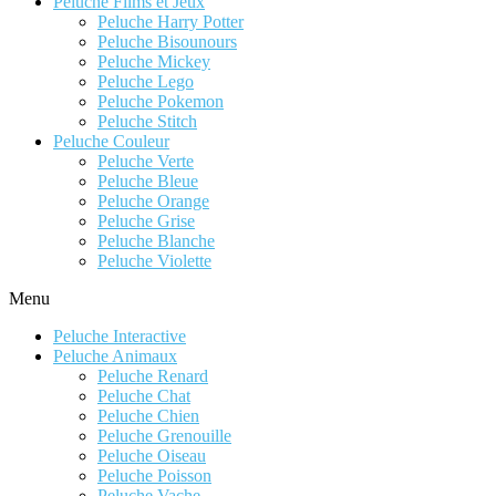
Peluche Films et Jeux
Peluche Harry Potter
Peluche Bisounours
Peluche Mickey
Peluche Lego
Peluche Pokemon
Peluche Stitch
Peluche Couleur
Peluche Verte
Peluche Bleue
Peluche Orange
Peluche Grise
Peluche Blanche
Peluche Violette
Menu
Peluche Interactive
Peluche Animaux
Peluche Renard
Peluche Chat
Peluche Chien
Peluche Grenouille
Peluche Oiseau
Peluche Poisson
Peluche Vache