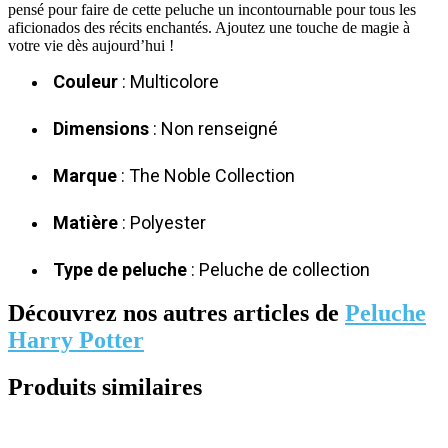
pensé pour faire de cette peluche un incontournable pour tous les
aficionados des récits enchantés. Ajoutez une touche de magie à
votre vie dès aujourd’hui !
Couleur
: Multicolore
Dimensions
: Non renseigné
Marque
: The Noble Collection
Matière
: Polyester
Type de peluche
: Peluche de collection
Découvrez nos autres articles de
Peluche
Harry Potter
Produits similaires