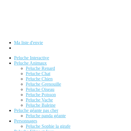
Ma liste d'envie
Peluche Interactive
Peluche Animaux
Peluche Renard
Peluche Chat
Peluche Chien
Peluche Grenouille
Peluche Oiseau
Peluche Poisson
Peluche Vache
Peluche Baleine
Peluche géante pas cher
Peluche panda géante
Personnages
Peluche Sophie la girafe