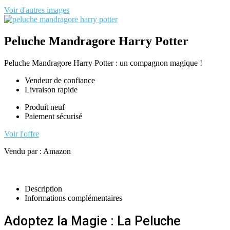
Voir d'autres images
Peluche Mandragore Harry Potter
Peluche Mandragore Harry Potter : un compagnon magique !
Vendeur de confiance
Livraison rapide
Produit neuf
Paiement sécurisé
Voir l'offre
Vendu par : Amazon
Description
Informations complémentaires
Adoptez la Magie : La Peluche