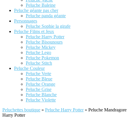
Peluche Baleine
Peluche géante pas cher
Peluche panda géante
Personnages
Peluche Sophie la girafe
Peluche Films et Jeux
Peluche Harry Potter
Peluche Bisounours
Peluche Mickey
Peluche Lego
Peluche Pokemon
Peluche Stitch
Peluche Couleur
Peluche Verte
Peluche Bleue
Peluche Orange
Peluche Grise
Peluche Blanche
Peluche Violette
Peluchettes boutique
»
Peluche Harry Potter
»
Peluche Mandragore
Harry Potter