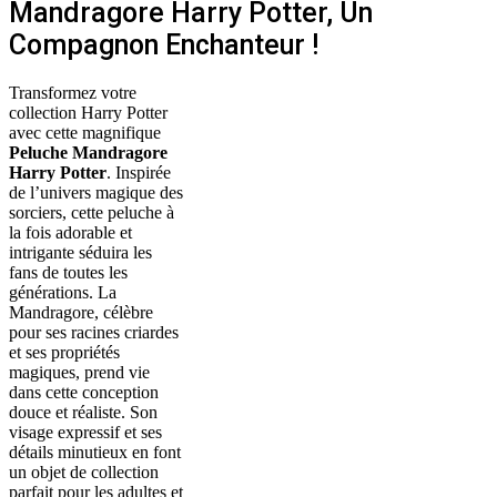
Mandragore Harry Potter, Un
Compagnon Enchanteur !
Transformez votre
collection Harry Potter
avec cette magnifique
Peluche Mandragore
Harry Potter
. Inspirée
de l’univers magique des
sorciers, cette peluche à
la fois adorable et
intrigante séduira les
fans de toutes les
générations. La
Mandragore, célèbre
pour ses racines criardes
et ses propriétés
magiques, prend vie
dans cette conception
douce et réaliste. Son
visage expressif et ses
détails minutieux en font
un objet de collection
parfait pour les adultes et